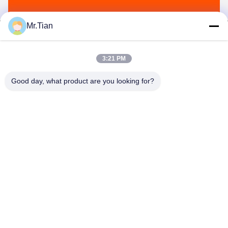
Mr.Tian
3:21 PM
(GuangDong)Foshan Winsco Metal Products
Good day, what product are you looking for?
Co., Ltd.
info@winscometal.com
0086-757-86856916
Hoofdkantoor: Zaal 1006, de Bouw A, Sterplein, Nr. B270,
de Weg van Lecong van het Oosten, Lecong-Stad, Shunde-
District, Foshan-Stad, de Provincie van Guangdong, China.
De Goede Kwaliteit van China Roestvrij staal Inox