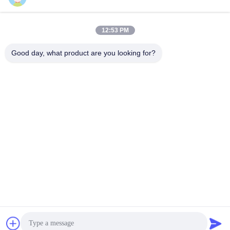
12:53 PM
(GuangDong)Foshan Winsco Metal Products
Good day, what product are you looking for?
Co., Ltd.
info@winscometal.com
0086-757-86856916
Hoofdkantoor: Zaal 1006, de Bouw A, Sterplein, Nr. B270,
de Weg van Lecong van het Oosten, Lecong-Stad, Shunde-
District, Foshan-Stad, de Provincie van Guangdong, China.
De Goede Kwaliteit van China Roestvrij staal Inox
Leverancier. Copyright © 2023-2026 (GuangDong)Foshan
Winsco Metal Products Co., Ltd. . Alle rechten
voorbehoudena.