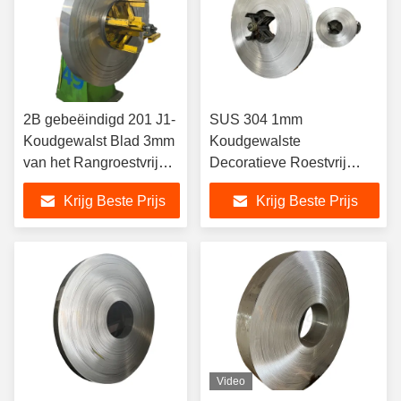
2B gebeëindigd 201 J1-
SUS 304 1mm
Koudgewalst Blad 3mm
Koudgewalste
van het Rangroestvrije
Decoratieve Roestvrij
staal
staalstroken
Krijg Beste Prijs
Krijg Beste Prijs
Video