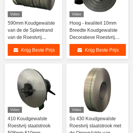
Video
Video
590mm Koudgewalste
Hoog - kwaliteit 10mm
van de de Spleetrand
Breedte Koudgewalste
van de Roestvrij
Decoratieve Roestvrij
staalstrook de
staalstrook
Krijg Beste Prijs
Krijg Beste Prijs
Lentestrook 0.15mm -
3mm
Video
Video
410 Koudgewalste
Ss 430 Koudgewalste
Roestvrij staalstrook
Roestvrij staalstrook met
508mm 610mm
de Oppervlakte van