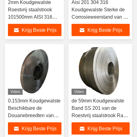
2mm Koudgewalste
Aisi 201 304 316
Roestvrij staalstrook
Koudgewalste Sterke de
101500mm AISI 316
Corrosieweerstand van de
Smalle Strook
Roestvrij staalstrook
Krijg Beste Prijs
Krijg Beste Prijs
Video
Video
0.153mm Koudgewalste
de 59mm Koudgewalste
Beschikbare de
Band SS 201 van de
Douanebreedten van
Roestvrij staalstrook Rang
het Roestvrij staalblad
304
Krijg Beste Prijs
Krijg Beste Prijs