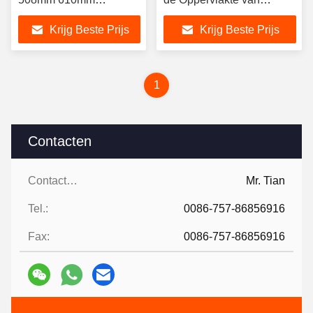
Goedkoop Prijswinsco
BEDELAARShailrine
Krijg Beste Prijs
Krijg Beste Prijs
METAAL
1
Contacten
Contacten:
Mr. Tian
Tel.:
0086-757-86856916
Fax:
0086-757-86856916