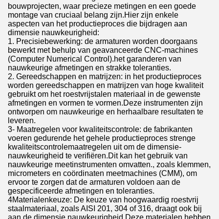
bouwprojecten, waar precieze metingen en een goede
montage van cruciaal belang zijn.Hier zijn enkele
aspecten van het productieproces die bijdragen aan
dimensie nauwkeurigheid:
1. Precisiebewerking: de armaturen worden doorgaans
bewerkt met behulp van geavanceerde CNC-machines
(Computer Numerical Control).het garanderen van
nauwkeurige afmetingen en strakke toleranties.
2. Gereedschappen en matrijzen: in het productieproces
worden gereedschappen en matrijzen van hoge kwaliteit
gebruikt om het roestvrijstalen materiaal in de gewenste
afmetingen en vormen te vormen.Deze instrumenten zijn
ontworpen om nauwkeurige en herhaalbare resultaten te
leveren.
3- Maatregelen voor kwaliteitscontrole: de fabrikanten
voeren gedurende het gehele productieproces strenge
kwaliteitscontrolemaatregelen uit om de dimensie-
nauwkeurigheid te verifiëren.Dit kan het gebruik van
nauwkeurige meetinstrumenten omvatten., zoals klemmen,
micrometers en coördinaten meetmachines (CMM), om
ervoor te zorgen dat de armaturen voldoen aan de
gespecificeerde afmetingen en toleranties.
4Materialenkeuze: De keuze van hoogwaardig roestvrij
staalmateriaal, zoals AISI 201, 304 of 316, draagt ook bij
aan de dimensie nauwkeurigheid.Deze materialen hebben