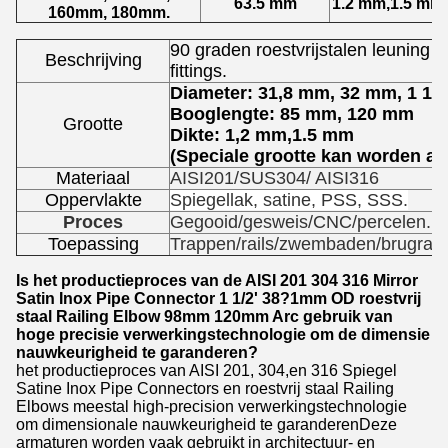
63.5 mm
1.2 mm,1.5 mm
160mm, 180mm.
90 graden roestvrijstalen leuning E
Beschrijving
fittings.
Diameter: 31,8 mm, 32 mm, 1 1/4 
Booglengte: 85 mm, 120 mm
Grootte
Dikte: 1,2 mm,1.5 mm
(Speciale grootte kan worden aa
Materiaal
AISI201/SUS304/ AISI316
Oppervlakte
Spiegellak, satine, PSS, SSS.
Proces
Gegooid/gesweis/CNC/percelen.
Toepassing
Trappen/rails/zwembaden/brugrails/t
Is het productieproces van de AISI 201 304 316 Mirror
Satin Inox Pipe Connector 1 1/2' 38?1mm OD roestvrij
staal Railing Elbow 98mm 120mm Arc gebruik van
hoge precisie verwerkingstechnologie om de dimensie
nauwkeurigheid te garanderen?
het productieproces van AISI 201, 304,en 316 Spiegel
Satine Inox Pipe Connectors en roestvrij staal Railing
Elbows meestal high-precision verwerkingstechnologie
om dimensionale nauwkeurigheid te garanderenDeze
armaturen worden vaak gebruikt in architectuur- en