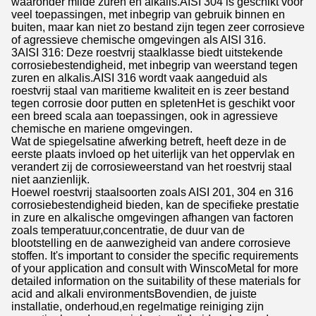
waaronder milde zuren en alkalis.AISI 304 is geschikt voor
veel toepassingen, met inbegrip van gebruik binnen en
buiten, maar kan niet zo bestand zijn tegen zeer corrosieve
of agressieve chemische omgevingen als AISI 316.
3AISI 316: Deze roestvrij staalklasse biedt uitstekende
corrosiebestendigheid, met inbegrip van weerstand tegen
zuren en alkalis.AISI 316 wordt vaak aangeduid als
roestvrij staal van maritieme kwaliteit en is zeer bestand
tegen corrosie door putten en spletenHet is geschikt voor
een breed scala aan toepassingen, ook in agressieve
chemische en mariene omgevingen.
Wat de spiegelsatine afwerking betreft, heeft deze in de
eerste plaats invloed op het uiterlijk van het oppervlak en
verandert zij de corrosieweerstand van het roestvrij staal
niet aanzienlijk.
Hoewel roestvrij staalsoorten zoals AISI 201, 304 en 316
corrosiebestendigheid bieden, kan de specifieke prestatie
in zure en alkalische omgevingen afhangen van factoren
zoals temperatuur,concentratie, de duur van de
blootstelling en de aanwezigheid van andere corrosieve
stoffen. It's important to consider the specific requirements
of your application and consult with WinscoMetal for more
detailed information on the suitability of these materials for
acid and alkali environmentsBovendien, de juiste
installatie, onderhoud,en regelmatige reiniging zijn