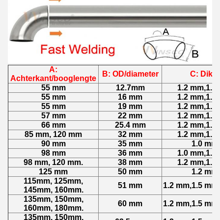
A:
B: OD/diameter
C: Dikte
Achterkant/booglengte
55 mm
12.7mm
1.2 mm,1.5
55 mm
16 mm
1.2 mm,1.5
55 mm
19 mm
1.2 mm,1.5
57 mm
22 mm
1.2 mm,1.5
66 mm
25.4 mm
1.2 mm,1.5
85 mm, 120 mm
32 mm
1.2 mm,1.5
90 mm
35 mm
1.0 mm
98 mm
36 mm
1.0 mm,1.2
98 mm, 120 mm.
38 mm
1.2 mm,1.5
125 mm
50 mm
1.2 mm
115mm, 125mm,
51 mm
1.2 mm,1.5 mm
145mm, 160mm.
135mm, 150mm,
60 mm
1.2 mm,1.5 mm
160mm, 180mm.
135mm, 150mm,