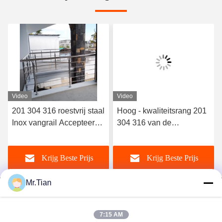
Video
Video
201 304 316 roestvrij staal
Hoog - kwaliteitsrang 201
Inox vangrail Accepteer
304 316 van de
maatwerk
Leuningsinox van de
Roestvrij staaltrede de
Krijg Beste Prijs
Krijg Beste Prijs
Tredetraliewerk
Mr.Tian
7:15 AM