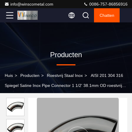
info@winscometal.com
0086-757-86856916
Chatten
Producten
Huis
>
Producten
>
Roestvrij Staal Inox
>
AISI 201 304 316
Spiegel Satine Inox Pipe Connector 1 1/2' 38.1mm OD roestvrij
staal Railing Elbow 98mm 120mm Arc