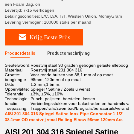
één Foam Bag, on
Levertijd: 7-15 werkdagen
Betalingscondities: L/C, D/A, T/T, Western Union, MoneyGram
Levering vermogen: 100000 stuks per maand
Krijg Beste Prijs
Productdetails
Productomschrijving
Sleutelwoord:
Roestvrij staal 90 graden gebogen gelaste elleboog
Materiaal:
Roestvrij staal 201 304 316
Grootte:
Voor ronde buizen van 38,1 mm of op maat.
booglengte:
98mm, 120mm of op maat.
Dikte:
1.2 mm,1.5mm.
Oppervlakte:
Spiegel / Satine / Zoals u wenst
Tolerantie:
±3%, ±5%, ±10%
Technologie:
Punch, polijsten, borstelen, lassen
functie:
Verbindingsstukken voor balustraden en handrails van r
Toepassing:
Trappen/rails/zwembad/brugrails/bureaurails/verandarai
AISI 201 304 316 Spiegel Satine Inox Pipe Connector 1 1/2'
38.1mm OD roestvrij staal Railing Elbow 98mm 120mm Arc
AISI 201 304 316 Spiegel Satine