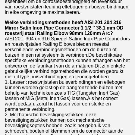
essentieel om de corrosiebestendigheid en levensduur
van roestvrijstalen leuning ellebogen en buisverbindingen
in elke omgeving te maximaliseren.
Welke verbindingsmethoden heeft AISI 201 304 316
Mirror Satin Inox Pipe Connector 1 1/2 '' 38.1 mm OD
roestvrij staal Railing Elbow 98mm 120mm Arc?
AISI 201, 304 en 316 Spiegel Satine Inox Pipe Connectors
en roestvrijstalen Railing Elbows bieden meestal
verschillende verbindingsmethoden om de buizen of
buizen in een railsysteem te verbinden.De beschikbare
specifieke verbindingsmethoden kunnen afhangen van het
ontwerp en de fabrikant van de armaturen.Dit zijn enkele
gebruikelijke verbindingsmethoden die worden gebruikt
met dit type buisverbindingen en leuningelobben:
1. Lassen: roestvrijstalen buisverbindingen en ellebogen
kunnen worden gelast op de aangrenzende buizen met
behulp van technieken zoals TIG (Tungsten Inert Gas)
lassen of MIG (Metal Inert Gas) lassen.Als het correct
wordt gedaan, zorgt het lassen voor een sterke en
permanente verbinding.
2. Mechanische bevestigingsstukken: deze
bevestigingsstukken kunnen ook mechanische
bevestigingsopties hebben, zoals het gebruik van
schroeven, bouten of klemmen om de connector aan de