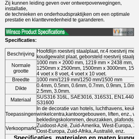
Zij kunnen leiding geven over ontwerpoverwegingen,
installatie,
de technieken en onderhoudspraktijken om een optimale
prestatie en klanttevredenheid te garanderen.
Specificaties:
Hoofdlijn roestvrij staalplaat, nr.4 roestvrij met
Beschrijving
koudgewalst plaat, geborsteld roestvrij staalpla
1000 mm × 2000 mm, 1219 mm × 2438 mm, 1
Normale
1250mm x 2500mm, 1500mm x 3000mm, 150
grootte
4 voet x 8 voet, 4 voet x 10 voet.
Breedte
1000 mm/1219 mm/1250 mm/1500 mm
0.4mm, 0.5mm, 0.6mm, 0.7mm, 0.9mm, 1.0mm
Dikte
2.5mm, 3.0mm.
SUS316 316L, SAE3016, 316S31, EN1.4401,
Materiaal
S31600
In de decoratie van hotels, luchthavens, keuken
Toepassingen
winkelcentra,kantoorgebouwen, liften, enz., wo
bekledingskolommen, deurzakken, plafonds, 
Zuidoost-Azië, Zuid-Amerika, West-Europa, Z
Verkoopmarkt
Oost-Europa, Zuid-Afrika, Australië, enz.
Specificaties, materialen en maten kunne