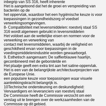
inbegrip van SS 316, heeft inherente
Het is aangetoond dat het de groei en verspreiding van
bacteriën op de
het oppervlak, waardoor het een hygiënische keuze is voor
toepassingen in gezondheidszorg of voedsel
verwerkingsomgevingen.
8- Compatibiliteit met levensmiddelen: roestvrij staal SS
316 wordt algemeen gebruikt in levensmiddelen
Het voldoet aan de wettelijke eisen en normen voor de
verwerking en verwerking van
contact met levensmiddelen, waarbij de veiligheid en
geschiktheid ervan voor toepassingen in de
voedingsmiddelenindustrie worden gewaarborgd.
9. Esthetisch aangenaam: De saffierblauwe haarlijn,
gecombineerd met de geborstelde en
Het plaatje geeft een extra tint aan het satine-oppervlak.
Het is een van de belangrijkste architectuurprojecten van
de Europese Unie.
een populaire keuze voor toepassingen waar visuele
aantrekkingskracht belangrijk is.
10Technische ondersteuning en deskundigheid:
Vervaardigers en leveranciers van roestvrij staal
De Commissie heeft de Commissie verzocht om een
verslag uit te brengen over de werkzaamheden van de
Commissie op dit gebied.