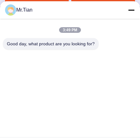
Mr.Tian
3:49 PM
(GuangDong)Foshan Winsco Metal Products
Good day, what product are you looking for?
Co., Ltd.
info@winscometal.com
0086-757-86856916
Hoofdkantoor: Zaal 1006, de Bouw A, Sterplein, Nr. B270,
de Weg van Lecong van het Oosten, Lecong-Stad, Shunde-
District, Foshan-Stad, de Provincie van Guangdong, China.
De Goede Kwaliteit van China Roestvrij staal Inox
Leverancier. Copyright © 2023-2026 (GuangDong)Foshan