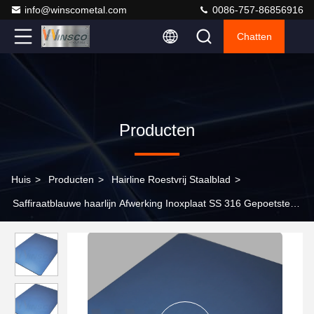
info@winscometal.com
0086-757-86856916
Chatten
Producten
Huis
>
Producten
>
Hairline Roestvrij Staalblad
>
Saffiraatblauwe haarlijn Afwerking Inoxplaat SS 316 Gepoetste
roestvrij staal nr.4 Plaat 0,5 mm 1 mm 2 mm 3 mm