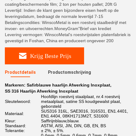
coating/beschermende film; 2 ton per houten pallet; 20ft G
Levertijd: Indien de klant geen bijzondere eisen heeft op de
leveringsdatum, bedraagt de normale levertijd 7-15
Betalingscondities: WinscoMetal is een roestvrij staalbedrijf met
invoer- en uitvoerrechten.MoneyGram"Brief van krediet
Levering vermogen: WinscoMetal's roestvrijstalen platenfabriek is
gevestigd in Foshan, China en produceert ongeveer 200
Krijg Beste Prijs
Productdetails
Productomschrijving
Markeren:
Safirblauwe haarlijn Afwerking Inoxplaat
,
SS 316 Haarlijn Afwerking Inoxplaat
Hoofdlijn roestvrij staalplaat, nr.4 roestvrij
Sleutelwoord:
metaalplaat, satine SS koudgewalst plaat,
geborsteld
SUS316 316L, SAE3016, 316S31, EN1.4401,
Materiaal:
EN1.4404, 08KH1713M2T, S31600
Kleur:
Saffirijnblauw,blauw.
Standaard:
ASTM, AISI, JIN, DIN, GB, EN, BS
Tolerantie:
± 2%, ± 5%.
0.4mm, 0.5mm, 0.6mm, 0.7mm, 0.8mm,