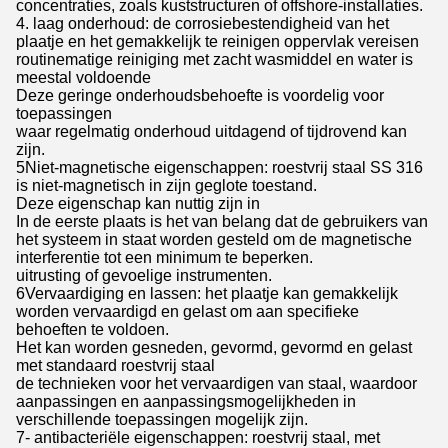
concentraties, zoals kuststructuren of offshore-installaties.
4. laag onderhoud: de corrosiebestendigheid van het
plaatje en het gemakkelijk te reinigen oppervlak vereisen
routinematige reiniging met zacht wasmiddel en water is
meestal voldoende
Deze geringe onderhoudsbehoefte is voordelig voor
toepassingen
waar regelmatig onderhoud uitdagend of tijdrovend kan
zijn.
5Niet-magnetische eigenschappen: roestvrij staal SS 316
is niet-magnetisch in zijn geglote toestand.
Deze eigenschap kan nuttig zijn in
In de eerste plaats is het van belang dat de gebruikers van
het systeem in staat worden gesteld om de magnetische
interferentie tot een minimum te beperken.
uitrusting of gevoelige instrumenten.
6Vervaardiging en lassen: het plaatje kan gemakkelijk
worden vervaardigd en gelast om aan specifieke
behoeften te voldoen.
Het kan worden gesneden, gevormd, gevormd en gelast
met standaard roestvrij staal
de technieken voor het vervaardigen van staal, waardoor
aanpassingen en aanpassingsmogelijkheden in
verschillende toepassingen mogelijk zijn.
7- antibacteriële eigenschappen: roestvrij staal, met