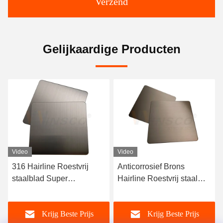
Verzend
Gelijkaardige Producten
Video
Video
Anticorrosief Brons
Van het satijn de Rode
Hairline Roestvrij staal
Koper Hairline
AISI 201 Blad 304 316
Gebeëindigde AFP Sier
Nieuwe Stijl van het het
Krijg Beste Prijs
Krijg Beste Prijs
Roestvrije staalblad 316l