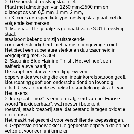
316 Geborsteld roestvrij staal nr.4
Plaat met afmetingen van 1250 mmx2500 mm en
dikteopties van 0,5 mm, 1 mm, 2 mm,
en 3 mm is een specifiek type roestvrij staalplaat met de
volgende kenmerken:
1. Materiaal: Het plaatje is gemaakt van SS 316 roestvrij
staal.
staalsoort bekend om zijn uitstekende
corrosiebestendigheid, met name in omgevingen met
Het biedt een superieure sterkte en duurzaamheid in
vergelijking met SS 304.
2. Sapphire Blue Hairline Finish: Het vel heeft een
saffierblauwe haarlijn.
De sapphirenblauw is een fijngeweven
oppervlakteafwerking die een lineair korrelspatroon geeft.
kleurcoating geeft een onderscheidend en levendig
uiterlijk, waardoor de esthetische aantrekkingskracht van
Het lakens.
3. Inoxplaat: "Inox" is een term afgeleid van het Franse
woord "inoxideerbaar", wat roestvrij betekent
roestvrij staal: roestvrij staal dat bestand is tegen oxidatie
en corrosie;
Het maakt het geschikt voor verschillende toepassingen.
4. Gepoetste oppervlakte: De gepoetste oppervlakte op het
vel zorgt voor een uniforme en