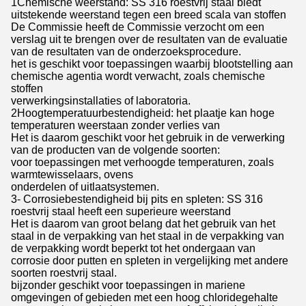
1Chemische weerstand: SS 316 roestvrij staal biedt
uitstekende weerstand tegen een breed scala van stoffen
De Commissie heeft de Commissie verzocht om een
verslag uit te brengen over de resultaten van de evaluatie
van de resultaten van de onderzoeksprocedure.
het is geschikt voor toepassingen waarbij blootstelling aan
chemische agentia wordt verwacht, zoals chemische
stoffen
verwerkingsinstallaties of laboratoria.
2Hoogtemperatuurbestendigheid: het plaatje kan hoge
temperaturen weerstaan zonder verlies van
Het is daarom geschikt voor het gebruik in de verwerking
van de producten van de volgende soorten:
voor toepassingen met verhoogde temperaturen, zoals
warmtewisselaars, ovens
onderdelen of uitlaatsystemen.
3- Corrosiebestendigheid bij pits en spleten: SS 316
roestvrij staal heeft een superieure weerstand
Het is daarom van groot belang dat het gebruik van het
staal in de verpakking van het staal in de verpakking van
de verpakking wordt beperkt tot het ondergaan van
corrosie door putten en spleten in vergelijking met andere
soorten roestvrij staal.
bijzonder geschikt voor toepassingen in mariene
omgevingen of gebieden met een hoog chloridegehalte