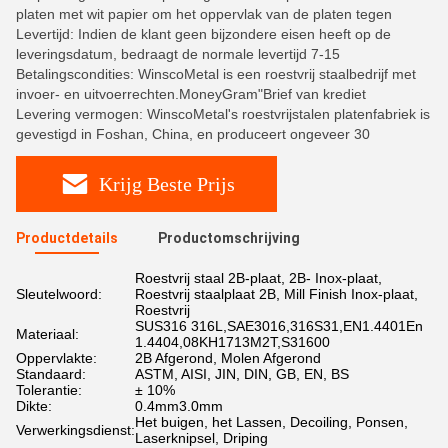
platen met wit papier om het oppervlak van de platen tegen
Levertijd: Indien de klant geen bijzondere eisen heeft op de
leveringsdatum, bedraagt de normale levertijd 7-15
Betalingscondities: WinscoMetal is een roestvrij staalbedrijf met
invoer- en uitvoerrechten.MoneyGram"Brief van krediet
Levering vermogen: WinscoMetal's roestvrijstalen platenfabriek is
gevestigd in Foshan, China, en produceert ongeveer 30
Krijg Beste Prijs
Productdetails
Productomschrijving
Roestvrij staal 2B-plaat, 2B- Inox-plaat,
Sleutelwoord:
Roestvrij staalplaat 2B, Mill Finish Inox-plaat,
Roestvrij
SUS316 316L,SAE3016,316S31,EN1.4401En
Materiaal:
1.4404,08KH1713M2T,S31600
Oppervlakte:
2B Afgerond, Molen Afgerond
Standaard:
ASTM, AISI, JIN, DIN, GB, EN, BS
Tolerantie:
± 10%
Dikte:
0.4mm3.0mm
Het buigen, het Lassen, Decoiling, Ponsen,
Verwerkingsdienst:
Laserknipsel, Driping