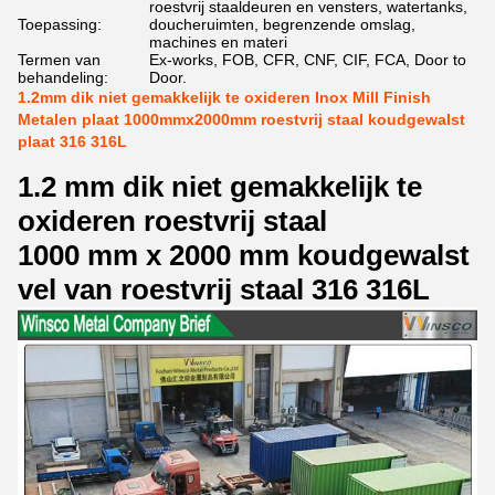
roestvrij staaldeuren en vensters, watertanks,
Toepassing:
doucheruimten, begrenzende omslag,
machines en materi
Termen van
Ex-works, FOB, CFR, CNF, CIF, FCA, Door to
behandeling:
Door.
1.2mm dik niet gemakkelijk te oxideren Inox Mill Finish
Metalen plaat 1000mmx2000mm roestvrij staal koudgewalst
plaat 316 316L
1.2 mm dik niet gemakkelijk te
oxideren roestvrij staal
1000 mm x 2000 mm koudgewalst
vel van roestvrij staal 316 316L