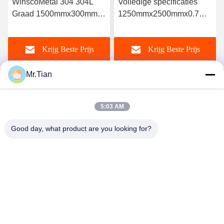
Volledige specificaties
Originele fabriek SUS 316
1250mmx2500mmx0.7mm
316L roestvrij staal 2B
SS plaat koudgewalst 2B
plaat
roestvrij staalplaat 304
1220mmx2440mmx0.7mm
Krijg Beste Prijs
Krijg Beste Prijs
304L kwaliteit
Mr.Tian
5:03 AM
(GuangDong)Foshan Winsco Metal Products
Good day, what product are you looking for?
Co., Ltd.
info@winscometal.com
0086-757-86856916
Hoofdkantoor: Zaal 1006, de Bouw A, Sterplein, Nr. B270,
de Weg van Lecong van het Oosten, Lecong-Stad, Shunde-
District, Foshan-Stad, de Provincie van Guangdong, China.