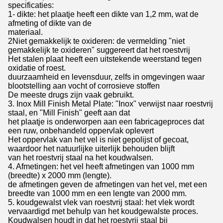
specificaties:
1- dikte: het plaatje heeft een dikte van 1,2 mm, wat de
afmeting of dikte van de
materiaal.
2Niet gemakkelijk te oxideren: de vermelding "niet
gemakkelijk te oxideren" suggereert dat het roestvrij
Het stalen plaat heeft een uitstekende weerstand tegen
oxidatie of roest.
duurzaamheid en levensduur, zelfs in omgevingen waar
blootstelling aan vocht of corrosieve stoffen
De meeste drugs zijn vaak gebruikt.
3. Inox Mill Finish Metal Plate: "Inox" verwijst naar roestvrij
staal, en "Mill Finish" geeft aan dat
het plaatje is onderworpen aan een fabricageproces dat
een ruw, onbehandeld oppervlak oplevert
Het oppervlak van het vel is niet gepolijst of gecoat,
waardoor het natuurlijke uiterlijk behouden blijft
van het roestvrij staal na het koudwalsen.
4. Afmetingen: het vel heeft afmetingen van 1000 mm
(breedte) x 2000 mm (lengte).
de afmetingen geven de afmetingen van het vel, met een
breedte van 1000 mm en een lengte van 2000 mm.
5. koudgewalst vlek van roestvrij staal: het vlek wordt
vervaardigd met behulp van het koudgewalste proces.
Koudwalsen houdt in dat het roestvrij staal bij