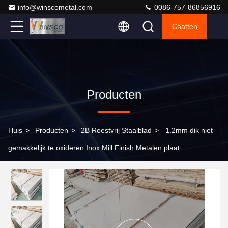
info@winscometal.com
0086-757-86856916
Chatten
Producten
Huis
>
Producten
>
2B Roestvrij Staalblad
>
1.2mm dik niet
gemakkelijk te oxideren Inox Mill Finish Metalen plaat
1000mmx2000mm roestvrij staal koudgewalst plaat 316 316L