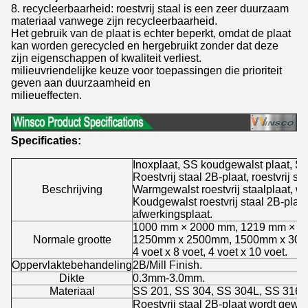
8. recycleerbaarheid: roestvrij staal is een zeer duurzaam
materiaal vanwege zijn recycleerbaarheid.
Het gebruik van de plaat is echter beperkt, omdat de plaat
kan worden gerecycled en hergebruikt zonder dat deze
zijn eigenschappen of kwaliteit verliest.
milieuvriendelijke keuze voor toepassingen die prioriteit
geven aan duurzaamheid en
milieueffecten.
Specificaties:
Inoxplaat, SS koudgewalst plaat, SS
Roestvrij staal 2B-plaat, roestvrij s
Beschrijving
Warmgewalst roestvrij staalplaat, wa
Koudgewalst roestvrij staal 2B-plaat, 
afwerkingsplaat.
1000 mm × 2000 mm, 1219 mm × 2
Normale grootte
1250mm x 2500mm, 1500mm x 30
4 voet x 8 voet, 4 voet x 10 voet.
Oppervlaktebehandeling
2B/Mill Finish.
Dikte
0.3mm-3.0mm.
Materiaal
SS 201, SS 304, SS 304L, SS 316,
Roestvrij staal 2B-plaat wordt gewoo