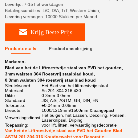
Levertijd: 7-15 het werkdagen
Betalingscondities: L/C, D/A, T/T, Western Union,
Levering vermogen: 10000 Stukken per Maand
Krijg Beste Prijs
Productdetails
Productomschrijving
Markeren:
Blad van het de Liftroestvrije staal van PVD het gouden
,
3mm walsten 304 Roestvrij staalblad koud
,
0.3mm walsten 304 roestvrij staalblad koud
Sleutelwoord:
Het Blad van het liftroestvrije staal
Materiaal:
Ss 201 304 316 430
Dikte:
0.3mm-3.0mm
Standaard:
JIS, AiSi, ASTM, GB, DIN, EN
Tolerantie:
±0.04mm-0.06mm
Breedte:
1000/1219mm/1500mm & aangepast
Het buigen, het Lassen, Decoiling, Ponsen,
Verwerkingsdienst:
Laserknipsel, Driping
Toepassing:
voor lift, liften, vervaardigingsdecoratie
Van het de Liftroestvrije staal van PVD het Gouden Blad
ASTM 201 304 316 Koudgewalst voor Decoratie