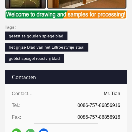
Tags:
geëtst ss gouden spiegelblad
het grijze Blad van het Liftroestvrije staal
geëtst spiegel roestvrij blad
Contacten
Contacten:
Mr. Tian
Tel.:
0086-757-86856916
Fax:
0086-757-86856916