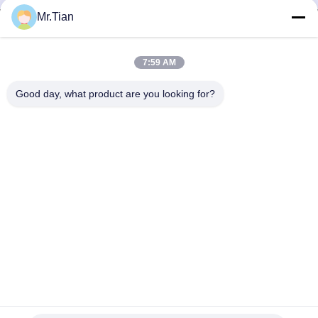
Mr.Tian
7:59 AM
(GuangDong)Foshan Winsco Metal Products
Good day, what product are you looking for?
Co., Ltd.
info@winscometal.com
0086-757-86856916
Hoofdkantoor: Zaal 1006, de Bouw A, Sterplein, Nr. B270,
de Weg van Lecong van het Oosten, Lecong-Stad, Shunde-
District, Foshan-Stad, de Provincie van Guangdong, China.
De Goede Kwaliteit van China Roestvrij staal Inox
Leverancier. Copyright © 2023-2026 (GuangDong)Foshan