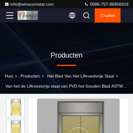
info@winscometal.com
0086-757-86856916
Chatten
Producten
Huis
>
Producten
>
Het Blad Van Het Liftroestvrije Staal
>
Van het de Liftroestvrije staal van PVD het Gouden Blad ASTM
201 304 316 Koudgewalst voor Decoratie