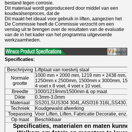
bestand tegen corrosie.
Dit materiaal wordt geproduceerd door middel van een
koudwalsenproces, dat de
Dit maakt het ideaal voor gebruik in liften, aangezien het
De Commissie heeft de Commissie verzocht om een
verslag uit te brengen over de resultaten van de evaluatie
van de in het kader van het programma uitgevoerde
werkzaamheden.
Specificaties:
Beschrijving
Liftplaat van roestvrij staal
1000 mm × 2000 mm, 1219 mm × 2438 mm, 1
Normale
1250mm x 2500mm, 1500mm x 3000mm, 150
grootte
4 voet x 8 voet, 4 voet x 10 voet.
Breedte
1000/1219mm/1500mm & op maat
Dikte
0.3mm-3.0mm
Materiaal
SS201,SUS304 304L,AISI316 316L,SS430.
Techniek
Koudgewalst afwerking
Toepassing
Voor Liften, Liften, Fabricatie Decoratie, enz.
Op maat
Beschikbaar
Specificaties, materialen en maten kunne