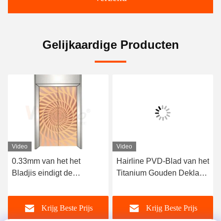
Gelijkaardige Producten
Video
Video
Hairline PVD-Blad van het
3048mm 304 van de het
Titanium Gouden Deklaag
Metaalspiegel van het
Geëtste Roestvrije staal
Roestvrij staalblad het
voor de Comités van de
Antieke Met een laag
Krijg Beste Prijs
Krijg Beste Prijs
Liftdeur
bedekte Brons PVD Ets
voor Lift