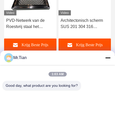
Video
Video
PVD-Netwerk van de
Architectonisch scherm
Roestvrij staal het
SUS 201 304 316
Decoratieve Draad SS
Decoratief roestvrijstalen
201 304 316 voor
gaas
Krijg Beste Prijs
Krijg Beste Prijs
Trededecoratie
Mr.Tian
1:03 AM
(GuangDong)Foshan Winsco Metal Products
Good day, what product are you looking for?
Co., Ltd.
info@winscometal.com
0086-757-86856916