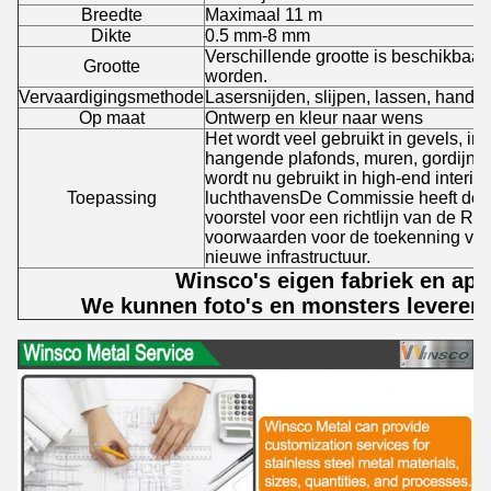
Breedte
Maximaal 11 m
Dikte
0.5 mm-8 mm
Verschillende grootte is beschikbaa
Grootte
worden.
Vervaardigingsmethode
Lasersnijden, slijpen, lassen, handpo
Op maat
Ontwerp en kleur naar wens
Het wordt veel gebruikt in gevels, int
hangende plafonds, muren, gordijne
wordt nu gebruikt in high-end interie
Toepassing
luchthavensDe Commissie heeft de 
voorstel voor een richtlijn van de Raa
voorwaarden voor de toekenning van
nieuwe infrastructuur.
Winsco's eigen fabriek en app
We kunnen foto's en monsters leveren 