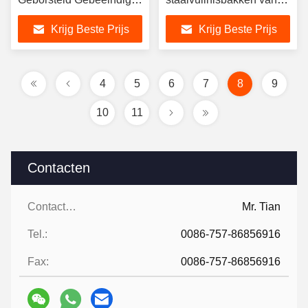
Restaurant van het
de metaalvervaardiging
Krijg Beste Prijs
Krijg Beste Prijs
titanium Gouden
Roestvrije staal de
Handduw het Dineren
Karretje
4
5
6
7
8
9
10
11
Contacten
Contacten:
Mr. Tian
Tel.:
0086-757-86856916
Fax:
0086-757-86856916