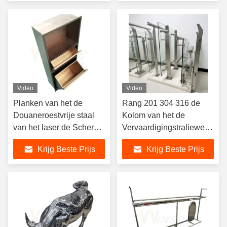
Decoratieve Metaal
Video
Video
Planken van het de
Rang 201 304 316 de
Douaneroestvrije staal
Kolom van het de
van het laser de Scherpe
Vervaardigingstraliewerk
Metaal Vervaardiging
van het Roestvrij
Krijg Beste Prijs
Krijg Beste Prijs
Geborstelde
staalmetaal voor
Trapomheining