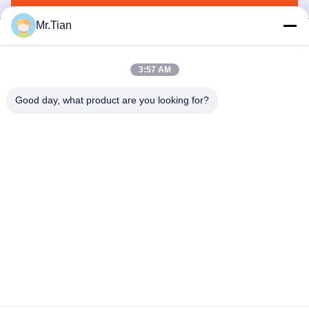
Mr.Tian
3:57 AM
(GuangDong)Foshan Winsco Metal Products
Good day, what product are you looking for?
Co., Ltd.
info@winscometal.com
0086-757-86856916
Hoofdkantoor: Zaal 1006, de Bouw A, Sterplein, Nr. B270,
de Weg van Lecong van het Oosten, Lecong-Stad, Shunde-
District, Foshan-Stad, de Provincie van Guangdong, China.
De Goede Kwaliteit van China Roestvrij staal Inox
Leverancier. Copyright © 2023-2026 (GuangDong)Foshan