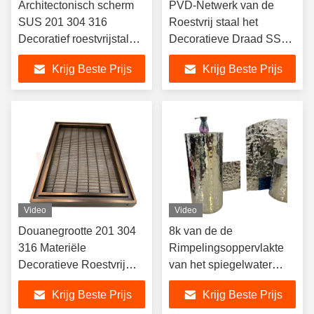
Architectonisch scherm
PVD-Netwerk van de
SUS 201 304 316
Roestvrij staal het
Decoratief roestvrijstalen
Decoratieve Draad SS
gaas
201 304 316 voor
Krijg Beste Prijs
Krijg Beste Prijs
Trededecoratie
Video
Video
Douanegrootte 201 304
8k van de de
316 Materiële
Rimpelingsoppervlakte
Decoratieve Roestvrij
van het spiegelwater
staaldraad Mesh Screen
Ambacht van het de
Krijg Beste Prijs
Krijg Beste Prijs
With Pvd Color
Vervaardigings de