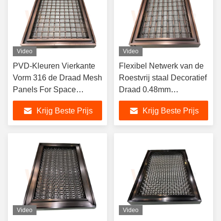
Video
Video
PVD-Kleuren Vierkante
Flexibel Netwerk van de
Vorm 316 de Draad Mesh
Roestvrij staal Decoratief
Panels For Space
Draad 0.48mm
Divider van het
Architecturaal voor
Krijg Beste Prijs
Krijg Beste Prijs
Netroestvrije staal
Winkelcomplexvoorgevel
Video
Video