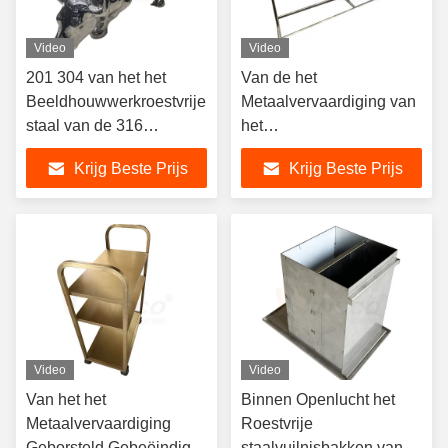
Video
Video
201 304 van het het
Van de het
Beeldhouwwerkroestvrije
Metaalvervaardiging van
staal van de 316
het
Koevorm het
aanpassingsroestvrije
Krijg Beste Prijs
Krijg Beste Prijs
Metaalvervaardiging met
staal het Huishouden van
8k-Spiegel Surfcae
de het Metaalstructuur
schort Vervaardiging op
Video
Video
Van het het
Binnen Openlucht het
Metaalvervaardiging
Roestvrije
Geborsteld Gebeëindigd
staalvuilnisbakken van