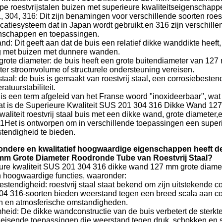
ype roestvrijstalen buizen met superieure kwaliteitseigenschapp
 304, 316: Dit zijn benamingen voor verschillende soorten roest
icatiesysteem dat in Japan wordt gebruikt.en 316 zijn verschillen
nschappen en toepassingen.
nd: Dit geeft aan dat de buis een relatief dikke wanddikte heeft
ng met buizen met dunnere wanden.
grote diameter: de buis heeft een grote buitendiameter van 127
ter stroomvolume of structurele ondersteuning vereisen.
staal: de buis is gemaakt van roestvrij staal, een corrosiebest
atuurstabiliteit.
 is een term afgeleid van het Franse woord "inoxideerbaar", wat 
 is de Superieure Kwaliteit SUS 201 304 316 Dikke Wand 12
aliteit roestvrij staal buis met een dikke wand, grote diameter
01Het is ontworpen om in verschillende toepassingen een super
tendigheid te bieden.
ondere en kwalitatief hoogwaardige eigenschappen heeft d
m Grote Diameter Roodronde Tube van Roestvrij Staal?
re kwaliteit SUS 201 304 316 dikke wand 127 mm grote diameter 
n hoogwaardige functies, waaronder:
stendigheid: roestvrij staal staat bekend om zijn uitstekende c
4 316-soorten bieden weerstand tegen een breed scala aan cor
n en atmosferische omstandigheden.
eid: De dikke wandconstructie van de buis verbetert de sterk
leisende toepassingen die weerstand tegen druk, schokken en sl