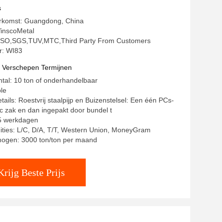
s
erkomst: Guangdong, China
inscoMetal
g: ISO,SGS,TUV,MTC,Third Party From Customers
: WI83
t Verschepen Termijnen
ntal: 10 ton of onderhandelbaar
ble
ails: Roestvrij staalpijp en Buizenstelsel: Een één PCs-
ic zak en dan ingepakt door bundel t
15 werkdagen
ities: L/C, D/A, T/T, Western Union, MoneyGram
mogen: 3000 ton/ton per maand
Krijg Beste Prijs