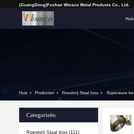
(GuangDong)Foshan Winsco Metal Products Co., Ltd.
Huis
Huis
>
Producten
>
Roestvrij Staal Inox
>
Superieure kw
Categorieën
Roestvrij Staal Inox
(111)