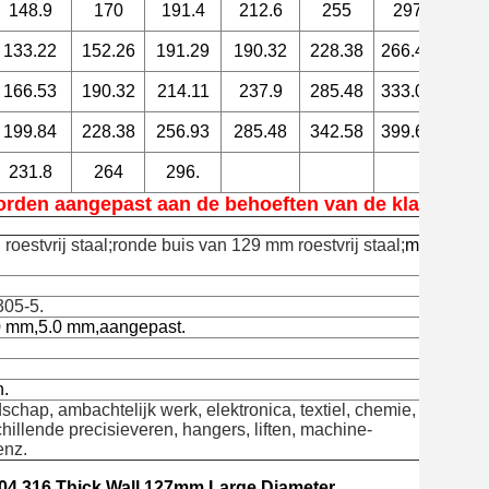
148.9
170
191.4
212.6
255
297
338
133.22
152.26
191.29
190.32
228.38
266.45
304.
166.53
190.32
214.11
237.9
285.48
333.06
380.
199.84
228.38
256.93
285.48
342.58
399.67
456.
231.8
264
296.
orden aangepast aan de behoeften van de klant.
oestvrij staal;
ronde buis van 129 mm roestvrij staal;
met een
05-5.
0 mm,5.0 mm,
aangepast.
n.
schap, ambachtelijk werk, elektronica, textiel, chemie, machine
hillende precisieveren, hangers, liften, machine-
enz.
304 316 Thick Wall 127mm Large Diameter