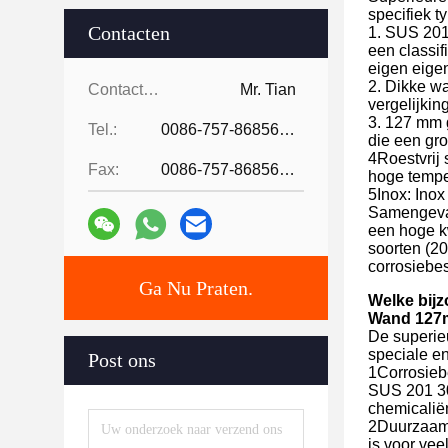
specifiek t
Contacten
1. SUS 201,
een classif
eigen eige
2. Dikke wa
Contacten:
Mr. Tian
vergelijki
3. 127 mm 
Tel.:
0086-757-86856916
die een gro
4Roestvrij 
Fax:
0086-757-86856916
hoge temper
5Inox: Inox
Samengevat
een hoge kw
soorten (2
corrosiebes
Ga Nu Praten.
Welke bijz
Wand 127m
De superieu
speciale e
Post ons
1Corrosiebe
SUS 201 30
chemicalië
2Duurzaamh
is voor vee