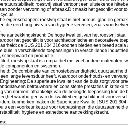
atuurstabiliteit: roestvrij staal vertoont een uitstekende hitt
aan zonder vervorming of afbraak.Dit maakt het geschikt voor 
 cyclus.
e eigenschappen: roestvrij staal is niet-poreus, glad en gemakke
en die een hoog niveau van hygiëne vereisen, zoals voedselve
.
che aantrekkingskracht: De hoge kwaliteit van het roestvrij staal 
waardoor het geschikt is voor architectonische en decoratieve to
aarheid: de SUS 201 304 316-soorten bieden een breed scala
 buis in verschillende toepassingen in verschillende industri
, scheepvaart en productie.
iteit: roestvrij staal is compatibel met veel andere materialen, 
nde componenten en systemen.
heid: De combinatie van corrosiebestendigheid, duurzaamheid e
s een lange levensduur heeft, waardoor onderhouds- en vervan
Engineering: De superieure kwaliteit van de buis zorgt voor pre
anddikte.een betrouwbare en consistente prestaties in kritieke
ng van normen: afhankelijk van de beoogde toepassing kan de b
ngen,het waarborgen van de kwaliteit en geschiktheid voor versch
ndere kenmerken maken de Superieure Kwaliteit SUS 201 304 3
 buis een voorkeur keuze voor toepassingen die duurzaamheid e
stabiliteit, hygiëne en esthetische aantrekkingskracht.
ies: