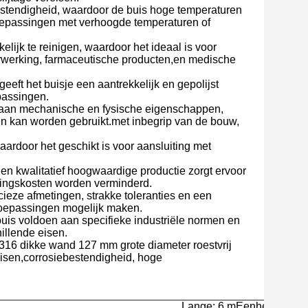
ebestendigheid, waardoor de buis hoge temperaturen
toepassingen met verhoogde temperaturen of
lijk te reinigen, waardoor het ideaal is voor
rwerking, farmaceutische producten,en medische
geeft het buisje een aantrekkelijk en gepolijst
epassingen.
 aan mechanische en fysische eigenschappen,
eën kan worden gebruikt.met inbegrip van de bouw,
waardoor het geschikt is voor aansluiting met
n kwalitatief hoogwaardige productie zorgt ervoor
gingskosten worden verminderd.
cieze afmetingen, strakke toleranties en een
 toepassingen mogelijk maken.
uis voldoen aan specifieke industriële normen en
illende eisen.
16 dikke wand 127 mm grote diameter roestvrij
isen,corrosiebestendigheid, hoge
Lange: 6 m
Eenheid: kg/s