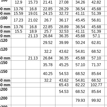
 100
12.9
15.73
21.41
27.08
34.26
42.82
00 mm
13.76
16.8
22.85
28.29
36.54
45.68
00 mm
15.59
19.01
24.15
32.72
41.11
51.39
x100
17.23
21.02
26.7
36.17
45.45
56.81
20 mm
13.76
16.8
22.85
28.89
36.54
45.68
20 mm
15.5
18.9
25.7
32.53
41.11
51.39
20 mm
21.13
26.84
36.35
45.68
57.1
x120
29.52
39.99
50.24
62.81
x120
32.2
43.62
54.81
68.52
50 mm
21.13
26.84
36.35
45.68
57.10
x150
35.78
45.25
57.10
71.37
x150
40.25
54.53
68.52
85.64
60 mm
32.2
43.62
54.81
68.52
80 mm
65.43
82.22
102.77
x200
54.53
68.52
85.64
x200
79.93
99.92