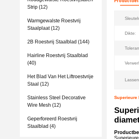
Productdet
Strip
(12)
Sleute
Warmgewalste Roestvrij
Staalplaat
(12)
Dikte:
2B Roestvrij Staalblad
(144)
Toleran
Hairline Roestvrij Staalblad
(40)
Verwer
Het Blad Van Het Liftroestvrije
Lassen
Staal
(12)
Stainless Steel Decorative
Superieure 
Wire Mesh
(12)
Superi
diamet
Geperforeerd Roestvrij
Staalblad
(4)
Productbes
Superieure