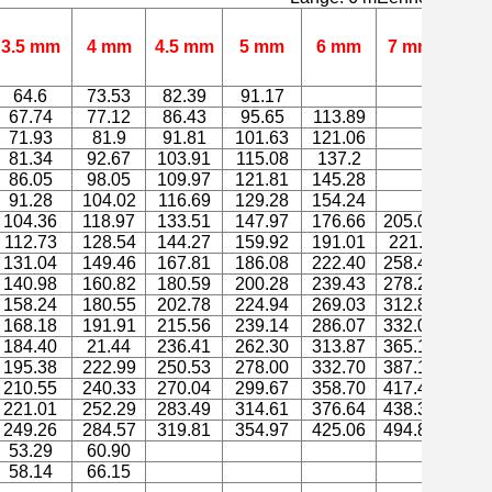
3.5 mm
4 mm
4.5 mm
5 mm
6 mm
7 mm
8 
64.6
73.53
82.39
91.17
67.74
77.12
86.43
95.65
113.89
71.93
81.9
91.81
101.63
121.06
81.34
92.67
103.91
115.08
137.2
86.05
98.05
109.97
121.81
145.28
91.28
104.02
116.69
129.28
154.24
104.36
118.97
133.51
147.97
176.66
205.06
112.73
128.54
144.27
159.92
191.01
221.8
131.04
149.46
167.81
186.08
222.40
258.42
294.
140.98
160.82
180.59
200.28
239.43
278.29
316.
158.24
180.55
202.78
224.94
269.03
312.82
356.
168.18
191.91
215.56
239.14
286.07
332.07
379.
184.40
21.44
236.41
262.30
313.87
365.13
416.
195.38
222.99
250.53
278.00
332.70
387.10
441.
210.55
240.33
270.04
299.67
358.70
417.44
475.
221.01
252.29
283.49
314.61
376.64
438.37
499.
249.26
284.57
319.81
354.97
425.06
494.86
564.
53.29
60.90
58.14
66.15