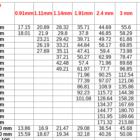
e
0.91mm
1.11mm
1.14mm
1.91mm
2.4 mm
3 mm
mm
17.15
20.89
28.32
35.71
44.69
55.6
mm
18.01
21.9
29.8
37.8
46.85
58.29
mm
23.21
29.42
39.71
49.72
61.88
mm
26.19
33.21
44.84
56.17
69.85
mm
27.69
35.11
47.41
59.4
73.98
mm
37.21
50.27
62.99
78.47
mm
42.48
57.4
71.96
89.68
mm
49.21
61.97
77.7
96.85
mm
71.96
90.25
112.54
mm
77.39
97.07
121.06
mm
86.81
108.9
135.86
mm
92.23
115.72
144.38
mm
101.08
128.64
158.28
mm
134.37
167.69
mm
144.77
180.70
mm
151.95
189.66
mm
171.32
213.88
0 mm
13.86
16.9
21.47
29.08
36.54
45.68
0 mm
15.59
18.67
19.34
32.18
40.26
50.06