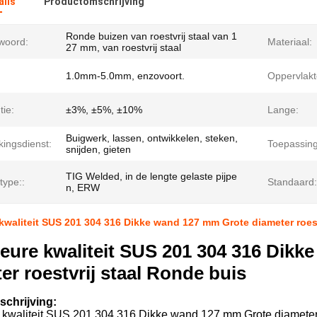
ails
Productomschrijving
Ronde buizen van roestvrij staal van 1
lwoord:
Materiaal:
27 mm, van roestvrij staal
1.0mm-5.0mm, enzovoort.
Oppervlakt
tie:
±3%, ±5%, ±10%
Lange:
Buigwerk, lassen, ontwikkelen, steken,
kingsdienst:
Toepassing
snijden, gieten
TIG Welded, in de lengte gelaste pijpe
type::
Standaard:
n, ERW
kwaliteit SUS 201 304 316 Dikke wand 127 mm Grote diameter roest
eure kwaliteit SUS 201 304 316 Dik
er roestvrij staal Ronde buis
chrijving:
 kwaliteit SUS 201 304 316 Dikke wand 127 mm Grote diameter ro