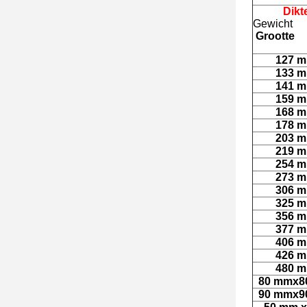
Dikt
Gewicht
Grootte
127 
133 
141 
159 
168 
178 
203 
219 
254 
273 
306 
325 
356 
377 
406 
426 
480 
80 mmx8
90 mmx9