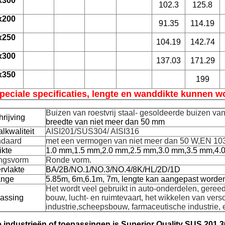
x300
102.3
125.8
x200
91.35
114.19
x250
104.19
142.74
x300
137.03
171.29
x350
199
peciale specificaties, lengte en wanddikte kunnen w
Buizen van roestvrij staal
- gesoldeerde buizen van r
rijving
breedte van niet meer dan 50 mm
lkwaliteit
AISI201/SUS304/ AISI316
ndaard
met een vermogen van niet meer dan 50 W,
EN 103
ikte
1.0 mm,1.5 mm,2.0 mm,2.5 mm,3.0 mm,3.5 mm,4.
ingsvorm
Ronde vorm.
rvlakte
BA/2B/NO.1/NO.3/NO.4/8K/HL/2D/1D
ange
5.85m, 6m,6.1m, 7m, lengte kan aangepast worde
Het wordt veel gebruikt in auto-onderdelen, gereed
assing
bouw, lucht- en ruimtevaart, het wikkelen van versc
industrie,scheepsbouw, farmaceutische industrie, 
 industrieën of toepassingen is Superior Quality SUS 201 