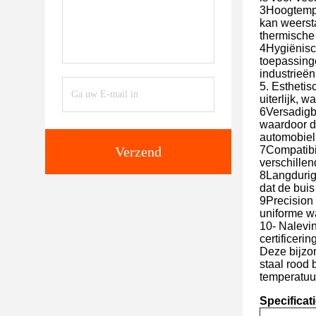
3Hoogtemper
kan weerst
thermische
4Hygiënisch
toepassing
industrieën
5. Esthetis
uiterlijk, 
6Versadigb
waardoor de
automobiel
Verzend
7Compatibil
verschille
8Langdurig
dat de bui
9Precision 
uniforme w
10- Nalevi
certificeri
Deze bijzo
staal rood
temperatuur
Specificat