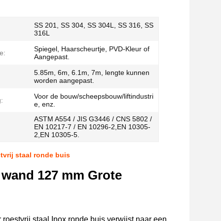
SS 201, SS 304, SS 304L, SS 316, SS
316L
Spiegel, Haarscheurtje, PVD-Kleur of
e:
Aangepast.
5.85m, 6m, 6.1m, 7m, lengte kunnen
worden aangepast.
Voor de bouw/scheepsbouw/liftindustri
:
e, enz.
ASTM A554 / JIS G3446 / CNS 5802 /
EN 10217-7 / EN 10296-2,EN 10305-
2,EN 10305-5.
vrij staal ronde buis
ke wand 127 mm Grote
estvrij staal Inox ronde buis verwijst naar een