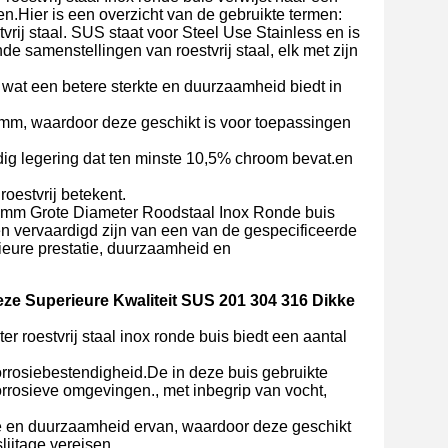
en.Hier is een overzicht van de gebruikte termen:
vrij staal. SUS staat voor Steel Use Stainless en is
de samenstellingen van roestvrij staal, elk met zijn
, wat een betere sterkte en duurzaamheid biedt in
 mm, waardoor deze geschikt is voor toepassingen
endig legering dat ten minste 10,5% chroom bevat.en
roestvrij betekent.
7mm Grote Diameter Roodstaal Inox Ronde buis
,en vervaardigd zijn van een van de gespecificeerde
ieure prestatie, duurzaamheid en
eze Superieure Kwaliteit SUS 201 304 316 Dikke
roestvrij staal inox ronde buis biedt een aantal
orrosiebestendigheid.De in deze buis gebruikte
rosieve omgevingen., met inbegrip van vocht,
te en duurzaamheid ervan, waardoor deze geschikt
ijtage vereisen.