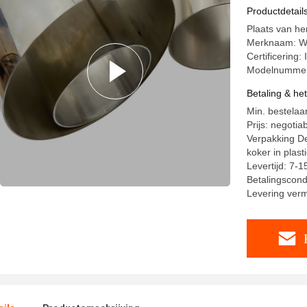
Productdetail
Plaats van h
Merknaam: W
Certificerin
Modelnummer
Betaling & he
Min. bestelaa
Prijs: negotia
Verpakking Det
koker in plast
Levertijd: 7-
Betalingscond
Levering ver