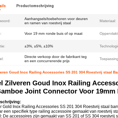
ails
Productomschrijving
Aanhangsels/toebehoren voor deuren
lwoord:
Materiaal:
en ramen van roestvrij staal
:
Voor 19 mm ronde buis of op maat
Oppervlakt
tie:
±3%, ±5%, ±10%
Technologi
Directe verkoop door de fabrikant teg
el:
Toepassing
en een concurrerende prijs
veren Goud Inox Railing Accessories SS 201 304 Roestvrij staal 
l Zilveren Goud Inox Railing Accesso
Bamboe Joint Connector Voor 19mm 
chrijving:
ver Gold Inox Railing Accessories SS 201 304 Roestvrij staal b
ar een specifiek type railing accessoire gemaakt van roestvrij st
l: De accessoires zijn gemaakt van SS 201 of SS 304 roestvrij st