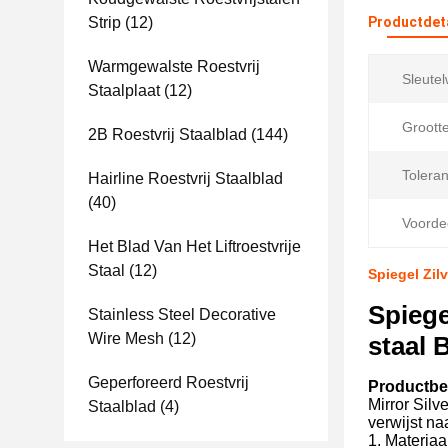
Strip
(12)
Productdet
Warmgewalste Roestvrij
Sleute
Staalplaat
(12)
Grootte
2B Roestvrij Staalblad
(144)
Toleran
Hairline Roestvrij Staalblad
(40)
Voorde
Het Blad Van Het Liftroestvrije
Staal
(12)
Spiegel Zil
Spiege
Stainless Steel Decorative
Wire Mesh
(12)
staal 
Geperforeerd Roestvrij
Productbes
Mirror Sil
Staalblad
(4)
verwijst na
1. Materiaa