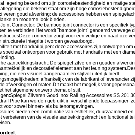
taal legering bekend om zijn corrosiebestendigheid en matige ste
taallegering die bekend staat om zijn hoge corrosiebestendighei
zilveren goud afwerking: de accessoires hebben een spiegelacht
lanke en moderne look bieden.
Joint Connector: De bamboe joint connector is een specifiek t
jpen te verbinden.Het wordt "bamboe joint" genoemd vanwege de
tructiesDeze connector zorgt voor een veilige en naadloze ver
 en structurele integriteit worden gewaarborgd.
iliteit met handrailpijpen: deze accessoires zijn ontworpen om
is speciaal ontworpen voor gebruik met handrails met een dia
binding.
sche aantrekkingskracht: De spiegel zilveren en gouden afwerk
antrekkelijk en decoratief element aan het leuning systeem.De
ing, die een visueel aangenaam en stijlvol uiterlijk biedt.
gsmogelijkheden: afhankelijk van de fabrikant of leverancier z
de afwerkingen of maten.Dit maakt het mogelijk voor gepersonal
t het algemene ontwerp thema of stijl.
gen:Spiegel Zilveren Goud Inox Railing Accessoires SS 201 30
ail Pipe kan worden gebruikt in verschillende toepassingen 
kt voor zowel binnen- als buitenomgevingen.
soires bieden een combinatie van esthetiek, duurzaamheid en c
et verbeteren van de visuele aantrekkingskracht en functionalit
isen.
ordeel: