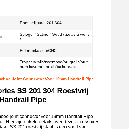
Roestvrij staal 201 304
Spiegel / Satine / Goud / Zoals u wens
e:
t
e:
Poleren/lassen/CNC
Trappen/rails/zwembad/brugrails/bure
:
aurails/verandarails/balkonrails.
Bamboe Joint Connector Voor 19mm Handrail Pipe
ries SS 201 304 Roestvrij
Handrail Pipe
amboe joint connector voor 19mm Handrail Pipe
aal.Hier zijn enkele details over deze accessoires.:
aal. SS 201 roestvrij staal is een soort van