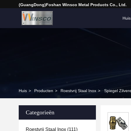
(GuangDong)Foshan Winsco Metal Products Co., Ltd.
Huis
Huis
>
Producten
>
Roestvrij Staal Inox
>
Spiegel Zilve
Categorieën
Roestvrij Staal Inox
(111)