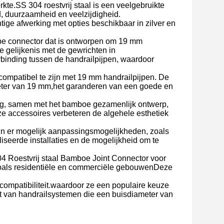
rkte.SS 304 roestvrij staal is een veelgebruikte
d, duurzaamheid en veelzijdigheid.
ige afwerking met opties beschikbaar in zilver en
ype connector dat is ontworpen om 19 mm
 gelijkenis met de gewrichten in
binding tussen de handrailpijpen, waardoor
 compatibel te zijn met 19 mm handrailpijpen. De
meter van 19 mm,het garanderen van een goede en
ing, samen met het bamboe gezamenlijk ontwerp,
ze accessoires verbeteren de algehele esthetiek
ijn er mogelijk aanpassingsmogelijkheden, zoals
iseerde installaties en de mogelijkheid om te
4 Roestvrij staal Bamboe Joint Connector voor
zoals residentiële en commerciële gebouwenDeze
ompatibiliteit.waardoor ze een populaire keuze
eit van handrailsystemen die een buisdiameter van