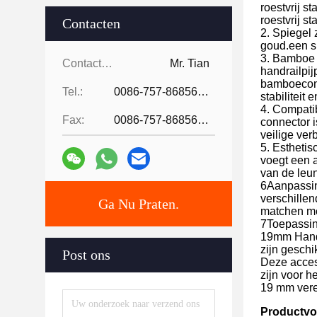
roestvrij s
roestvrij s
Contacten
2. Spiegel 
goud.een s
3. Bamboe 
Contacten:
Mr. Tian
handrailpi
bamboecons
Tel.:
0086-757-86856916
stabiliteit
4. Compatib
Fax:
0086-757-86856916
connector 
veilige ver
5. Estheti
voegt een a
van de leun
6Aanpassin
verschillen
Ga Nu Praten.
matchen me
7Toepassin
19mm Handr
zijn geschi
Post ons
Deze acces
zijn voor h
19 mm vere
Productvo