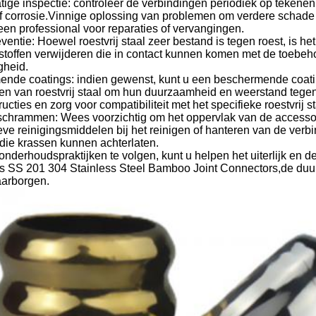
ige inspectie: controleer de verbindingen periodiek op tekenen
f corrosie.Vinnige oplossing van problemen om verdere schade o
en professional voor reparaties of vervangingen.
ventie: Hoewel roestvrij staal zeer bestand is tegen roest, is he
 stoffen verwijderen die in contact kunnen komen met de toebe
gheid.
nde coatings: indien gewenst, kunt u een beschermende coati
en van roestvrij staal om hun duurzaamheid en weerstand tegen 
ructies en zorg voor compatibiliteit met het specifieke roestvrij s
 schrammen: Wees voorzichtig om het oppervlak van de accessoi
eve reinigingsmiddelen bij het reinigen of hanteren van de ve
die krassen kunnen achterlaten.
nderhoudspraktijken te volgen, kunt u helpen het uiterlijk en de 
s SS 201 304 Stainless Steel Bamboo Joint Connectors,de duu
aarborgen.