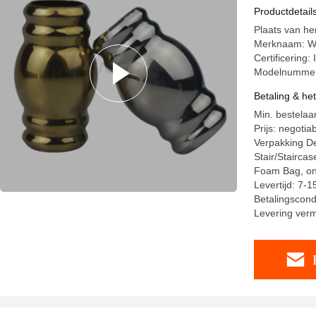
Connecto
Productdetail
Plaats van h
Merknaam: W
Certificerin
Modelnummer
Betaling & he
Min. bestelaa
Prijs: negotia
Verpakking Det
Stair/Staircas
Foam Bag, o
Levertijd: 7-
Betalingscond
Levering ver