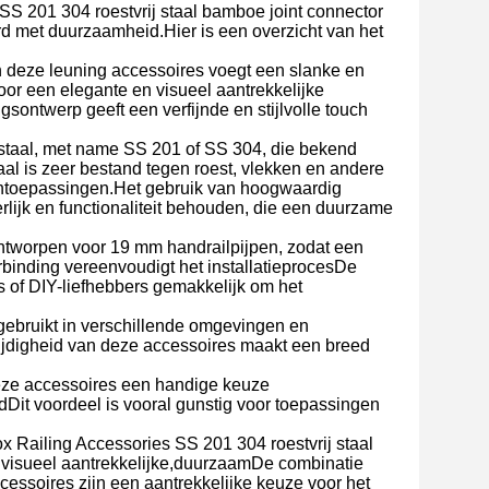
 SS 201 304 roestvrij staal bamboe joint connector
d met duurzaamheid.Hier is een overzicht van het
an deze leuning accessoires voegt een slanke en
oor een elegante en visueel aantrekkelijke
sontwerp geeft een verfijnde en stijlvolle touch
staal, met name SS 201 of SS 304, die bekend
al is zeer bestand tegen roest, vlekken en andere
tentoepassingen.Het gebruik van hoogwaardig
terlijk en functionaliteit behouden, die een duurzame
 ontworpen voor 19 mm handrailpijpen, zodat een
inding vereenvoudigt het installatieprocesDe
s of DIY-liefhebbers gemakkelijk om het
n gebruikt in verschillende omgevingen en
ijdigheid van deze accessoires maakt een breed
deze accessoires een handige keuze
Dit voordeel is vooral gunstig voor toepassingen
ox Railing Accessories SS 201 304 roestvrij staal
 visueel aantrekkelijke,duurzaamDe combinatie
cessoires zijn een aantrekkelijke keuze voor het