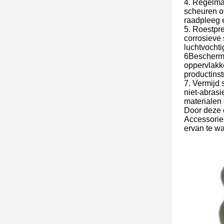
4. Regelmat
scheuren o
raadpleeg e
5. Roestpre
corrosieve
luchtvochti
6Bescherme
oppervlakk
productinst
7. Vermijd
niet-abrasi
materialen 
Door deze o
Accessorie
ervan te w