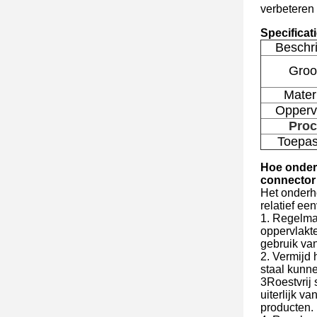
verbeteren 
Specificat
Beschri
Groo
Mater
Opperv
Proc
Toepas
Hoe onderh
connector 
Het onderh
relatief ee
1. Regelma
oppervlakt
gebruik va
2. Vermijd 
staal kunn
3Roestvrij 
uiterlijk v
producten.