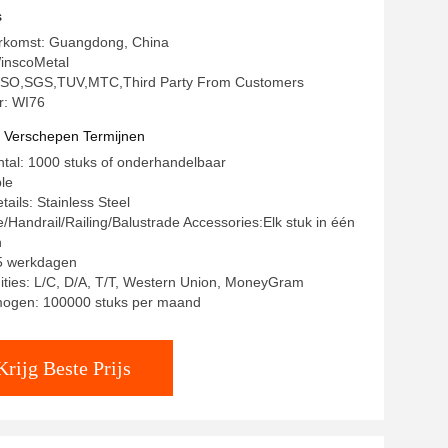
r Voor 19mm Handrail Pipe
s
erkomst: Guangdong, China
inscoMetal
g: ISO,SGS,TUV,MTC,Third Party From Customers
: WI76
t Verschepen Termijnen
ntal: 1000 stuks of onderhandelbaar
ble
ails: Stainless Steel
e/Handrail/Railing/Balustrade Accessories:Elk stuk in één
n
15 werkdagen
ities: L/C, D/A, T/T, Western Union, MoneyGram
mogen: 100000 stuks per maand
Krijg Beste Prijs