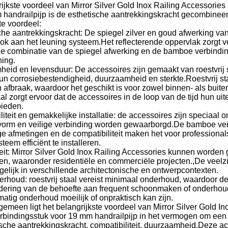
ijkste voordeel van Mirror Silver Gold Inox Railing Accessories
 handrailpijp is de esthetische aantrekkingskracht gecombineer
te voordeel:
che aantrekkingskracht: De spiegel zilver en goud afwerking v
k aan het leuning systeem.Het reflecterende oppervlak zorgt v
De combinatie van de spiegel afwerking en de bamboe verbinding
ning.
eid en levensduur: De accessoires zijn gemaakt van roestvrij 
n corrosiebestendigheid, duurzaamheid en sterkte.Roestvrij sta
 afbraak, waardoor het geschikt is voor zowel binnen- als bui
taal zorgt ervoor dat de accessoires in de loop van de tijd hun ui
bieden.
iteit en gemakkelijke installatie: de accessoires zijn speciaal
orm en veilige verbinding worden gewaarborgd.De bamboe verb
 afmetingen en de compatibiliteit maken het voor professional
teem efficiënt te installeren.
iteit: Mirror Silver Gold Inox Railing Accessories kunnen worde
en, waaronder residentiële en commerciële projecten.,De veelz
elijk in verschillende architectonische en ontwerpcontexten.
derhoud: roestvrij staal vereist minimaal onderhoud, waardoor 
ndering van de behoefte aan frequent schoonmaken of onderhoud
atig onderhoud moeilijk of onpraktisch kan zijn.
gemeen ligt het belangrijkste voordeel van Mirror Silver Gold In
bindingsstuk voor 19 mm handrailpijp in het vermogen om een
sche aantrekkingskracht, compatibiliteit, duurzaamheid,Deze ac