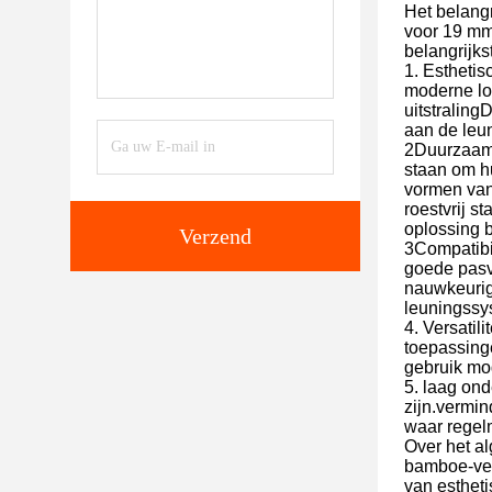
Het belangr
voor 19 mm
belangrijks
1. Esthetis
moderne loo
uitstraling
aan de leu
2Duurzaamh
staan om hu
vormen van
roestvrij s
oplossing 
Verzend
3Compatibil
goede pasv
nauwkeurige
leuningssys
4. Versatil
toepassing
gebruik mog
5. laag on
zijn.vermi
waar regelm
Over het al
bamboe-ver
van estheti