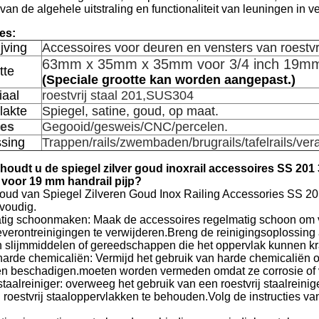
van de algehele uitstraling en functionaliteit van leuningen in 
ies:
jving
Accessoires voor deuren en vensters van roestvrij
63mm x 35mm x 35mm voor 3/4 inch 19mm 
tte
(Speciale grootte kan worden aangepast.)
iaal
roestvrij staal 201,SUS304
lakte
Spiegel, satine, goud, op maat.
es
Gegooid/gesweis/CNC/percelen.
sing
Trappen/rails/zwembaden/brugrails/tafelrails/vera
oudt u de spiegel zilver goud inoxrail accessoires SS 201 
voor 19 mm handrail pijp?
oud van Spiegel Zilveren Goud Inox Railing Accessories SS 201
nvoudig.
tig schoonmaken: Maak de accessoires regelmatig schoon om vu
everontreinigingen te verwijderen.Breng de reinigingsoplossing
n slijmmiddelen of gereedschappen die het oppervlak kunnen k
harde chemicaliën: Vermijd het gebruik van harde chemicaliën of
en beschadigen.moeten worden vermeden omdat ze corrosie of 
staalreiniger: overweeg het gebruik van een roestvrij staalreini
an roestvrij staaloppervlakken te behouden.Volg de instructies van