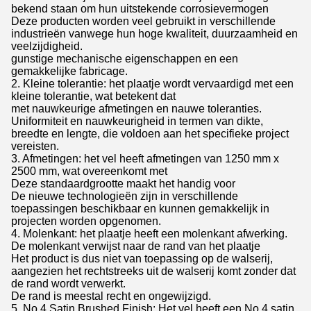
bekend staan om hun uitstekende corrosievermogen
Deze producten worden veel gebruikt in verschillende
industrieën vanwege hun hoge kwaliteit, duurzaamheid en
veelzijdigheid.
gunstige mechanische eigenschappen en een
gemakkelijke fabricage.
2. Kleine tolerantie: het plaatje wordt vervaardigd met een
kleine tolerantie, wat betekent dat
met nauwkeurige afmetingen en nauwe toleranties.
Uniformiteit en nauwkeurigheid in termen van dikte,
breedte en lengte, die voldoen aan het specifieke project
vereisten.
3. Afmetingen: het vel heeft afmetingen van 1250 mm x
2500 mm, wat overeenkomt met
Deze standaardgrootte maakt het handig voor
De nieuwe technologieën zijn in verschillende
toepassingen beschikbaar en kunnen gemakkelijk in
projecten worden opgenomen.
4. Molenkant: het plaatje heeft een molenkant afwerking.
De molenkant verwijst naar de rand van het plaatje
Het product is dus niet van toepassing op de walserij,
aangezien het rechtstreeks uit de walserij komt zonder dat
de rand wordt verwerkt.
De rand is meestal recht en ongewijzigd.
5. No.4 Satin Brushed Finish: Het vel heeft een No.4 satin