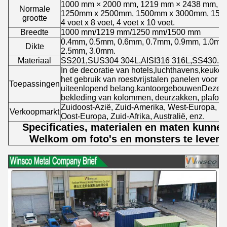
1000 mm × 2000 mm, 1219 mm × 2438 mm, 1
Normale
1250mm x 2500mm, 1500mm x 3000mm, 150
grootte
4 voet x 8 voet, 4 voet x 10 voet.
Breedte
1000 mm/1219 mm/1250 mm/1500 mm
0.4mm, 0.5mm, 0.6mm, 0.7mm, 0.9mm, 1.0mm
Dikte
2.5mm, 3.0mm.
Materiaal
SS201,SUS304 304L,AISI316 316L,SS430.
In de decoratie van hotels,luchthavens,keukens
het gebruik van roestvrijstalen panelen voor in
Toepassingen
uiteenlopend belang.kantoorgebouwenDeze zij
bekleding van kolommen, deurzakken, plafon
Zuidoost-Azië, Zuid-Amerika, West-Europa, Z
Verkoopmarkt
Oost-Europa, Zuid-Afrika, Australië, enz.
Specificaties, materialen en maten kunne
Welkom om foto's en monsters te levere