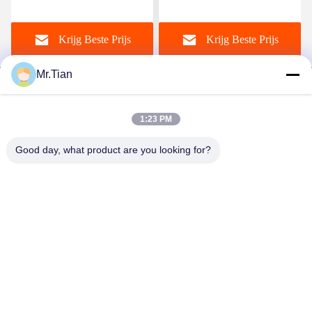
AISI 201 Blad 304 316
Gebeëindigde AFP Sier
Nieuwe Stijl van het het
Krijg Beste Prijs
Krijg Beste Prijs
Roestvrije staalblad 316l
Mr.Tian
1:23 PM
(GuangDong)Foshan Winsco Metal Products
Good day, what product are you looking for?
Co., Ltd.
info@winscometal.com
0086-757-86856916
Hoofdkantoor: Zaal 1006, de Bouw A, Sterplein, Nr. B270,
de Weg van Lecong van het Oosten, Lecong-Stad, Shunde-
District, Foshan-Stad, de Provincie van Guangdong, China.