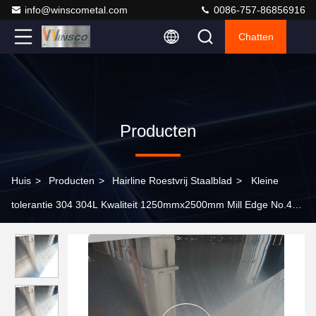
info@winscometal.com
0086-757-86856916
Chatten
Producten
Huis
>
Producten
>
Hairline Roestvrij Staalblad
>
Kleine
tolerantie 304 304L Kwaliteit 1250mmx2500mm Mill Edge No.4
Satin geborsteld roestvrij staal plaat