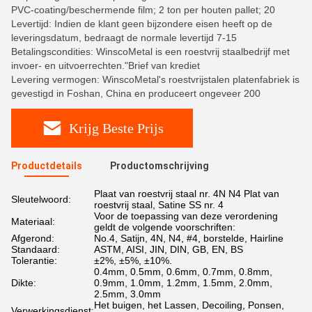
PVC-coating/beschermende film; 2 ton per houten pallet; 20
Levertijd: Indien de klant geen bijzondere eisen heeft op de
leveringsdatum, bedraagt de normale levertijd 7-15
Betalingscondities: WinscoMetal is een roestvrij staalbedrijf met
invoer- en uitvoerrechten."Brief van krediet
Levering vermogen: WinscoMetal's roestvrijstalen platenfabriek is
gevestigd in Foshan, China en produceert ongeveer 200
Krijg Beste Prijs
Productdetails
Productomschrijving
Plaat van roestvrij staal nr. 4N N4 Plat van
Sleutelwoord:
roestvrij staal, Satine SS nr. 4
Voor de toepassing van deze verordening
Materiaal:
geldt de volgende voorschriften:
Afgerond:
No.4, Satijn, 4N, N4, #4, borstelde, Hairline
Standaard:
ASTM, AISI, JIN, DIN, GB, EN, BS
Tolerantie:
±2%, ±5%, ±10%.
0.4mm, 0.5mm, 0.6mm, 0.7mm, 0.8mm,
Dikte:
0.9mm, 1.0mm, 1.2mm, 1.5mm, 2.0mm,
2.5mm, 3.0mm
Het buigen, het Lassen, Decoiling, Ponsen,
Verwerkingsdienst: