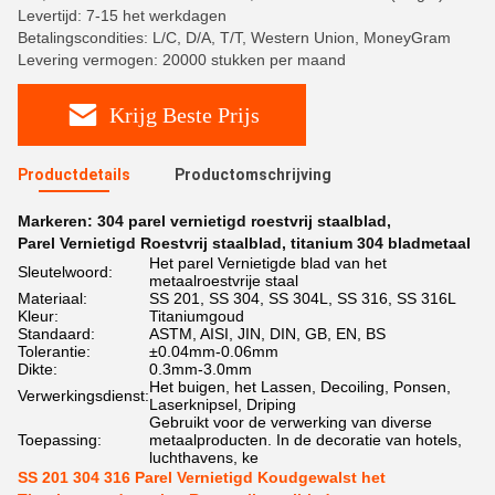
Levertijd: 7-15 het werkdagen
Betalingscondities: L/C, D/A, T/T, Western Union, MoneyGram
Levering vermogen: 20000 stukken per maand
Krijg Beste Prijs
Productdetails
Productomschrijving
Markeren:
304 parel vernietigd roestvrij staalblad
,
Parel Vernietigd Roestvrij staalblad
,
titanium 304 bladmetaal
Het parel Vernietigde blad van het
Sleutelwoord:
metaalroestvrije staal
Materiaal:
SS 201, SS 304, SS 304L, SS 316, SS 316L
Kleur:
Titaniumgoud
Standaard:
ASTM, AISI, JIN, DIN, GB, EN, BS
Tolerantie:
±0.04mm-0.06mm
Dikte:
0.3mm-3.0mm
Het buigen, het Lassen, Decoiling, Ponsen,
Verwerkingsdienst:
Laserknipsel, Driping
Gebruikt voor de verwerking van diverse
Toepassing:
metaalproducten. In de decoratie van hotels,
luchthavens, ke
SS 201 304 316 Parel Vernietigd Koudgewalst het