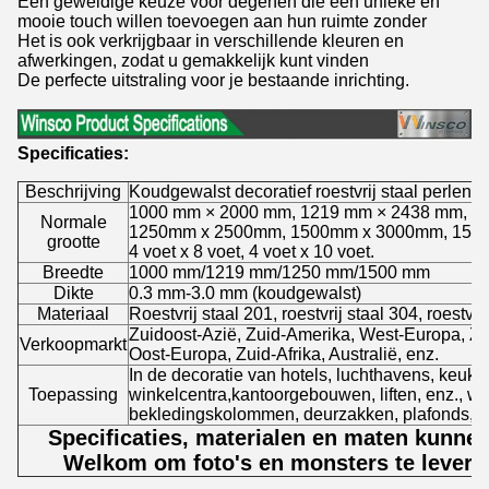
Een geweldige keuze voor degenen die een unieke en
mooie touch willen toevoegen aan hun ruimte zonder
Het is ook verkrijgbaar in verschillende kleuren en
afwerkingen, zodat u gemakkelijk kunt vinden
De perfecte uitstraling voor je bestaande inrichting.
Specificaties:
Beschrijving
Koudgewalst decoratief roestvrij staal perlen 
1000 mm × 2000 mm, 1219 mm × 2438 mm, 1
Normale
1250mm x 2500mm, 1500mm x 3000mm, 150
grootte
4 voet x 8 voet, 4 voet x 10 voet.
Breedte
1000 mm/1219 mm/1250 mm/1500 mm
Dikte
0.3 mm-3.0 mm (koudgewalst)
Materiaal
Roestvrij staal 201, roestvrij staal 304, roestvri
Zuidoost-Azië, Zuid-Amerika, West-Europa, Z
Verkoopmarkt
Oost-Europa, Zuid-Afrika, Australië, enz.
In de decoratie van hotels, luchthavens, keuken
Toepassing
winkelcentra,kantoorgebouwen, liften, enz., wo
bekledingskolommen, deurzakken, plafonds, 
Specificaties, materialen en maten kunne
Welkom om foto's en monsters te levere