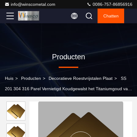
info@winscometal.com
0086-757-86856916
Chatten
Producten
Huis
>
Producten
>
Decoratieve Roestvrijstalen Plaat
>
SS
201 304 316 Parel Vernietigd Koudgewalst het Titaniumgoud van
het Roestvrij staalblad