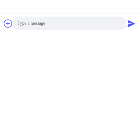
Photo
Video Call
Audio Call